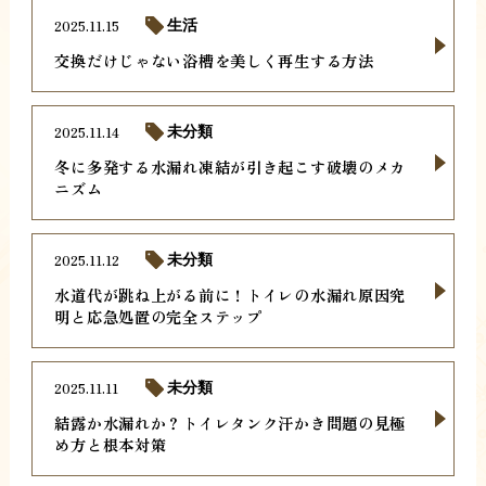
2025.11.15
生活
交換だけじゃない浴槽を美しく再生する方法
2025.11.14
未分類
冬に多発する水漏れ凍結が引き起こす破壊のメカ
ニズム
2025.11.12
未分類
水道代が跳ね上がる前に！トイレの水漏れ原因究
明と応急処置の完全ステップ
2025.11.11
未分類
結露か水漏れか？トイレタンク汗かき問題の見極
め方と根本対策