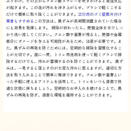
ふりかけ、その上からクエン酸スプレーを吹きかけると発泡反応
が起きます。この泡が汚れを浮き上がらせ、ブラシで軽くこする
だけで簡単に取り除くことができます。
立川市のゴミ屋敷片付け
業者もすすめる
この方法は、黒ずみが長期間放置されていた場合
にも効果を発揮します。 掃除が終わったら、便器全体を水でしっ
かり洗い流してください。クエン酸や重曹が残ると、便器や金属
部分にダメージを与える可能性があるため、注意が必要です。ま
た、黒ずみの再発を防ぐためには、定期的な掃除を習慣化するこ
とが大切です。週に一度、トイレ用洗剤を使って軽くブラシで掃
除するだけでも、汚れが蓄積するのを防ぐことができます。 黒ず
みは、一見すると落とすのが大変な汚れに思えますが、適切な方
法を取り入れることで簡単に解消できます。クエン酸や重曹とい
った手軽に使えるアイテムを活用して、トイレをいつも清潔で快
適な状態に保ちましょう。定期的なお手入れを続けることで、黒
ずみの再発を防ぎ、清潔な環境を維持することができます。