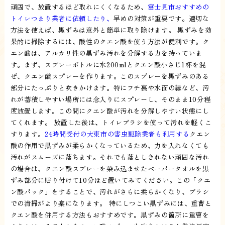
頑固で、放置するほど取れにくくなるため、
富士見市おすすめの
トイレつまり業者に依頼したり、
早めの対策が重要です。適切な
方法を使えば、黒ずみは意外と簡単に取り除けます。 黒ずみを効
果的に掃除するには、酸性のクエン酸を使う方法が便利です。ク
エン酸は、アルカリ性の黒ずみ汚れを分解する力を持っていま
す。まず、スプレーボトルに水200mlとクエン酸小さじ1杯を混
ぜ、クエン酸スプレーを作ります。このスプレーを黒ずみのある
部分にたっぷりと吹きかけます。特にフチ裏や水面の縁など、汚
れが蓄積しやすい場所には念入りにスプレーし、そのまま10分程
度放置します。この間にクエン酸が汚れを分解しやすい状態にし
てくれます。 放置した後は、トイレブラシを使って汚れを軽くこ
すります。
24時間受付の大東市の害虫駆除業者も利用する
クエン
酸の作用で黒ずみが柔らかくなっているため、力を入れなくても
汚れがスムーズに落ちます。それでも落としきれない頑固な汚れ
の場合は、クエン酸スプレーを染み込ませたペーパータオルを黒
ずみ部分に貼り付けて10分ほど置いてみてください。この「クエ
ン酸パック」をすることで、汚れがさらに柔らかくなり、ブラシ
での清掃がより楽になります。 特にしつこい黒ずみには、重曹と
クエン酸を併用する方法もおすすめです。黒ずみの箇所に重曹を