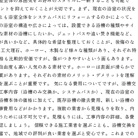
室全体の雰囲気をお好みのスタイルに一新することも可能で
イントを抑えておくことが大切です。まず、現在の浴室の状況を
とも浴室全体をシステムバスにリフォームするのかによって、
の浴室の構造や広さによっては、設置できる浴槽の種類やサイ
な素材の浴槽にしたいか、ジェットバスや追い焚き機能など、
が良いかなど、具体的な希望を整理しておくことが、後悔のな
、人工大理石、ホーロー、木製など様々な種類があり、それぞれ特
価格も比較的安価ですが、傷がつきやすいという面もあります。
自由度も高い人気のある素材です。ホーローは表面が滑らかで
質があります。それぞれの素材のメリット・デメリットを理解
を選ぶことが重要です。 気になる費用についてですが、浴槽交
工事内容（浴槽のみ交換か、システムバスか）、現在の浴室の
浴槽本体の価格に加えて、既存浴槽の撤去費用、新しい浴槽の
事費用などがかかります。複数の業者から見積もりを取り、内
うためには不可欠です。見積もりには、工事内容の詳細、各費
認しましょう。 信頼できる施工業者を選ぶことも、浴槽交換を
富で、地域での評判が良い業者を選ぶと安心です。これまでの