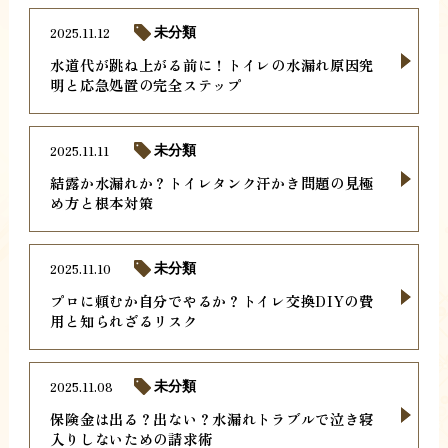
2025.11.12
未分類
水道代が跳ね上がる前に！トイレの水漏れ原因究
明と応急処置の完全ステップ
2025.11.11
未分類
結露か水漏れか？トイレタンク汗かき問題の見極
め方と根本対策
2025.11.10
未分類
プロに頼むか自分でやるか？トイレ交換DIYの費
用と知られざるリスク
2025.11.08
未分類
保険金は出る？出ない？水漏れトラブルで泣き寝
入りしないための請求術