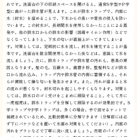
れです。洗面台の下の収納スペースを開けると、通常S字型やP字
型に曲がった排水管が見えます。これが排水トラップで、内部に
水（封水）を溜めることで、下水からの臭いや害虫の侵入を防い
でいます。この封水が、長期間水を使用しなかったことによる蒸
発や、他の排水口からの排水の影響（誘導サイホン作用）などで
なくなってしまうと、下水の匂いが直接上がってきてしまいま
す。対策としては、定期的に水を流し、封水を補充することが基
本です。洗面台を数日間使用しなかった後などは、意識して水を
流しましょう。次に、排水トラップや排水管の汚れも、悪臭の原
因となります。髪の毛、石鹸カス、歯磨き粉、整髪料などが排水
口から流れ込み、トラップ内や排水管の内側に蓄積すると、それ
らが腐敗して嫌な匂いを発生させます。また、汚れが溜まると水
の流れが悪くなり、封水切れを起こしやすくもなります。対策と
しては、排水口のゴミ受けをこまめに掃除すること、そして月に
一度程度は、排水トラップを分解して掃除するのが効果的です。S
字トラップやP字トラップは、多くの場合、手で回せるナットで
接続されているため、比較的簡単に分解できます（分解前には必
ず下にバケツなどを置いて水濡れ対策をしてください）。内部の
汚れをブラシなどで丁寧に洗い流しましょう。市販のパイプクリ