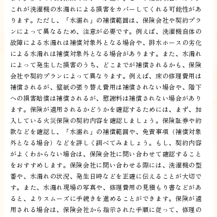
これが洗濯機の水漏れによる損害をカバーしてくれる可能性があ
ります。ただし、「水濡れ」の補償範囲は、保険会社や契約プラ
ンによって異なるため、注意が必要です。例えば、洗濯機自体の
故障による水漏れは補償対象外となる場合や、排水ホースの劣化
による水漏れは補償対象外となる場合があります。また、水漏れ
によって発生した損害のうち、どこまでが補償されるかも、保険
会社や契約プランによって異なります。例えば、床の修理費用は
補償されるが、壁紙の張り替え費用は補償されない場合や、階下
への損害賠償は補償されるが、慰謝料は補償されない場合があり
ます。保険が適用されるかどうかを確認するためには、まず、加
入している火災保険の契約内容を確認しましょう。保険証券や約
款などを確認し、「水濡れ」の補償範囲や、免責事項（補償対象
外となる場合）などを詳しく調べてみましょう。もし、契約内容
がよくわからない場合は、保険会社に問い合わせて確認すること
をおすすめします。保険会社に問い合わせる際には、洗濯機の型
番や、水漏れの状況、発生日時などを正確に伝えることが大切で
す。また、水漏れ現場の写真や、修理費用の見積もり書などがあ
ると、よりスムーズに手続きを進めることができます。保険が適
用される場合は、保険会社から指示された手順に従って、修理の