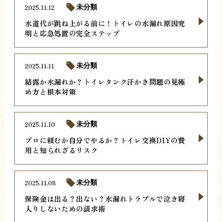
2025.11.12
未分類
水道代が跳ね上がる前に！トイレの水漏れ原因究
明と応急処置の完全ステップ
2025.11.11
未分類
結露か水漏れか？トイレタンク汗かき問題の見極
め方と根本対策
2025.11.10
未分類
プロに頼むか自分でやるか？トイレ交換DIYの費
用と知られざるリスク
2025.11.08
未分類
保険金は出る？出ない？水漏れトラブルで泣き寝
入りしないための請求術