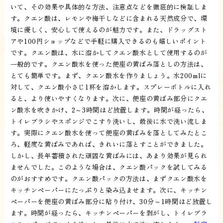
いて、その効果や具体的な方法、注意点などを徹底的に検証しま
す。クエン酸は、レモンや梅干しなどに含まれる天然成分で、環
境に優しく、安心して使えるのが魅力です。また、ドラッグスト
アや100円ショップなどで手軽に購入できるのも嬉しいポイント
です。クエン酸は、水に溶かしてクエン酸水として使用するのが
一般的です。クエン酸水を使った便座の黄ばみ落としの方法は、
とても簡単です。まず、クエン酸水を作りましょう。水200mlに
対して、クエン酸小さじ1杯を溶かします。スプレーボトルに入れ
ると、より使いやすくなります。次に、便座の黄ばみ部分にクエ
ン酸水を吹きかけ、2～3時間ほど放置します。時間が経ったら、
トイレブラシやスポンジでこすり洗いし、最後に水で洗い流しま
す。実際にクエン酸水を使って便座の黄ばみを落としてみたとこ
ろ、軽度な黄ばみであれば、きれいに落とすことができました。
しかし、長年蓄積された頑固な黄ばみには、あまり効果が見られ
ませんでした。このような場合は、クエン酸パックを試してみる
のがおすすめです。クエン酸パックの方法は、まずクエン酸水を
キッチンペーパーにたっぷりと染み込ませます。次に、キッチン
ペーパーを便座の黄ばみ部分に貼り付け、30分～1時間ほど放置し
ます。時間が経ったら、キッチンペーパーを剥がし、トイレブラ