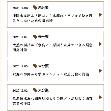
2025.11.08
未分類
保険金は出る？出ない？水漏れトラブルで泣き寝
入りしないための請求術
2025.11.07
未分類
突然お風呂が下水臭い！原因と自分でできる緊急
消臭対策
2025.11.05
未分類
水漏れ事例から学ぶマンション水道元栓の真価
2025.11.02
未分類
給湯器水漏れ修理見積もりの罠プロが見抜く悪質
業者の手口