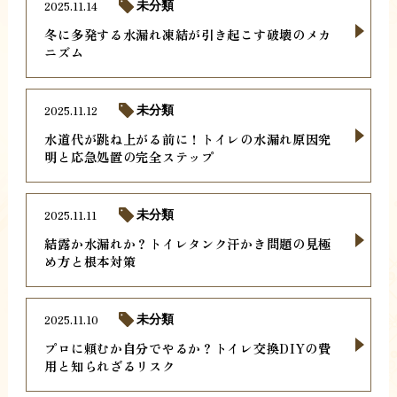
2025.11.14
未分類
冬に多発する水漏れ凍結が引き起こす破壊のメカ
ニズム
2025.11.12
未分類
水道代が跳ね上がる前に！トイレの水漏れ原因究
明と応急処置の完全ステップ
2025.11.11
未分類
結露か水漏れか？トイレタンク汗かき問題の見極
め方と根本対策
2025.11.10
未分類
プロに頼むか自分でやるか？トイレ交換DIYの費
用と知られざるリスク