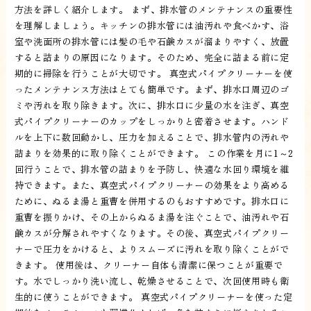
方法を詳しく紹介します。 まず、排水管のメンテナンスの重要性
を理解しましょう。キッチンの排水管には油汚れや食べかす、浴
室や洗面所の排水管には髪の毛や石鹸カスが溜まりやすく、放置
すると詰まりの原因になります。そのため、完全に詰まる前に定
期的に掃除を行うことが大切です。 真空式パイプクリーナーを使
ったメンテナンス方法はとても簡単です。まず、排水口周辺のゴ
ミや汚れを取り除きます。次に、排水口に少量の水を注ぎ、真空
式パイプクリーナーのカップをしっかりと密着させます。ハンド
ルを上下に数回動かし、圧力を加えることで、排水管内の汚れや
詰まりを効果的に取り除くことができます。 この作業を月に1～2
回行うことで、排水管の詰まりを予防し、快適な水回り環境を維
持できます。また、真空式パイプクリーナーの効果をより高める
ために、ぬるま湯と重曹を併用するのもおすすめです。排水口に
重曹を振りかけ、その上からぬるま湯を注ぐことで、油汚れや石
鹸カスが分解されやすくなります。その後、真空式パイプクリー
ナーで圧力をかけると、よりスムーズに汚れを取り除くことがで
きます。 使用後は、クリーナー自体も清潔に保つことが重要で
す。水でしっかり洗い流し、乾燥させることで、次回使用時も衛
生的に使うことができます。 真空式パイプクリーナーを使った定