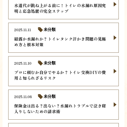
水道代が跳ね上がる前に！トイレの水漏れ原因究
明と応急処置の完全ステップ
2025.11.11
未分類
結露か水漏れか？トイレタンク汗かき問題の見極
め方と根本対策
2025.11.10
未分類
プロに頼むか自分でやるか？トイレ交換DIYの費
用と知られざるリスク
2025.11.08
未分類
保険金は出る？出ない？水漏れトラブルで泣き寝
入りしないための請求術