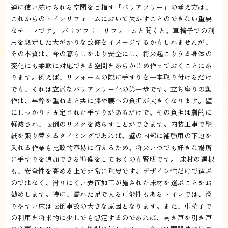
適に使い続けられる空間を目指す「バリアフリー」の考え方は、
これからのトイレリフォームにおいて欠かすことのできない重要
なテーマです。 バリアフリーリフォームと聞くと、車椅子での利
用を想定した大がかりな改修をイメージするかもしれませんが、
その本質は、今の暮らしをより安全にし、将来起こりうる身体の
変化にも柔軟に対応できる空間をあらかじめ作っておくことにあ
ります。例えば、リフォームの際に手すりを一本取り付けるだけ
でも、それは立派なバリアフリー化の第一歩です。立ち座りの動
作は、年齢を重ねると共に膝や腰への負担が大きくなります。壁
にしっかりと固定された手すりがあるだけで、その負担は劇的に
軽減され、転倒のリスクを減らすことができます。内装工事で壁
紙を張り替えるタイミングであれば、壁の内部に補強用の下地を
入れる作業も比較的容易に行えるため、将来いつでも好きな場所
に手すりを追加できる準備をしておくのも賢明です。 床材の選択
も、安全性を高める上で非常に重要です。デザイン性だけで選ぶ
のではなく、滑りにくい表面加工が施された床材を選ぶことをお
勧めします。特に、濡れた足で入る可能性もあるトイレでは、滑
りやすい床は転倒事故の大きな原因となります。また、車椅子で
の利用を将来的に少しでも想定するのであれば、開き戸を引き戸