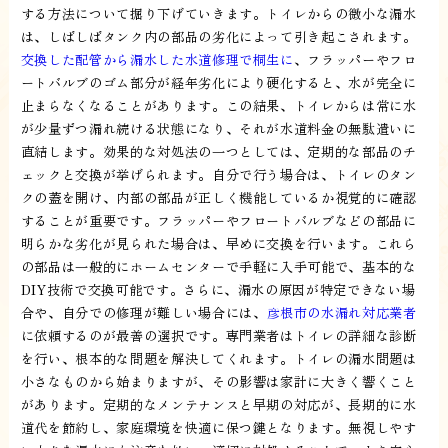
する方法について掘り下げていきます。トイレからの微小な漏水
は、しばしばタンク内の部品の劣化によって引き起こされます。
交換した配管から漏水した水道修理で桐生に
、フラッパーやフロ
ートバルブのゴム部分が経年劣化により硬化すると、水が完全に
止まらなくなることがあります。この結果、トイレからは常に水
が少量ずつ漏れ続ける状態になり、それが水道料金の無駄遣いに
直結します。効果的な対処法の一つとしては、定期的な部品のチ
ェックと交換が挙げられます。自分で行う場合は、トイレのタン
クの蓋を開け、内部の部品が正しく機能しているか視覚的に確認
することが重要です。フラッパーやフロートバルブなどの部品に
明らかな劣化が見られた場合は、早めに交換を行います。これら
の部品は一般的にホームセンターで手軽に入手可能で、基本的な
DIY技術で交換可能です。さらに、漏水の原因が特定できない場
合や、自分での修理が難しい場合には、
彦根市の水漏れ対応業者
に依頼するのが最善の選択です。専門業者はトイレの詳細な診断
を行い、根本的な問題を解決してくれます。トイレの漏水問題は
小さなものから始まりますが、その影響は家計に大きく響くこと
があります。定期的なメンテナンスと早期の対応が、長期的に水
道代を節約し、家庭環境を快適に保つ鍵となります。無視しやす