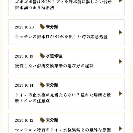
ゴボゴボ音はSOS！プロを呼ぶ前に試したい台所
排水溝つまり解消法
2025.10.20
未分類
キッチンの排水口がSOSを出した時の応急処置
2025.10.19
水道修理
後悔しない浴槽交換業者の選び方の秘訣
2025.10.14
未分類
トイレの止水栓が見当たらない？隠れた場所と最
新トイレの注意点
2025.10.12
未分類
マンション特有のトイレ水位異常その意外な原因