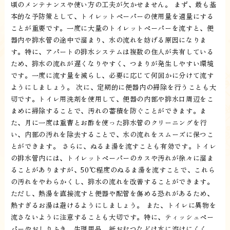
頃のメンテナンスや使い方の工夫が欠かせません。 まず、最も基
本的な予防策として、トイレットペーパーの使用量を適量にする
ことが重要です。一度に大量のトイレットペーパーを流すと、便
器内や排水管の途中で溜まり、水の流れを妨げる原因になりま
す。特に、アパートの排水システムは複数の住人が共有している
ため、排水の流れが遅くなりやすく、つまりが発生しやすい環境
です。一度に流す量を減らし、必要に応じて何回かに分けて流す
ようにしましょう。 次に、定期的に便器内の掃除を行うことも大
切です。トイレ用洗剤を使用して、便器の内部や排水口周辺をこ
まめに掃除することで、汚れの蓄積を防ぐことができます。ま
た、月に一度は重曹とお酢を使った排水管のクリーニングを行
い、内部の汚れを除去することで、水の流れをスムーズに保つこ
とができます。 さらに、ぬるま湯を流すことも有効です。トイレ
の排水管内には、トイレットペーパーのカスや汚れが徐々に溜ま
ることがありますが、50℃程度のぬるま湯を流すことで、これら
の汚れをやわらかくし、排水の流れを改善することができます。
ただし、熱湯を直接流すと便器や配管を傷める恐れがあるため、
熱すぎるお湯は避けるようにしましょう。 また、トイレに異物を
流さないように注意することも大切です。特に、ティッシュペー
パーやおしりふき、生理用品、紙おむつなどは水に溶けにくく、