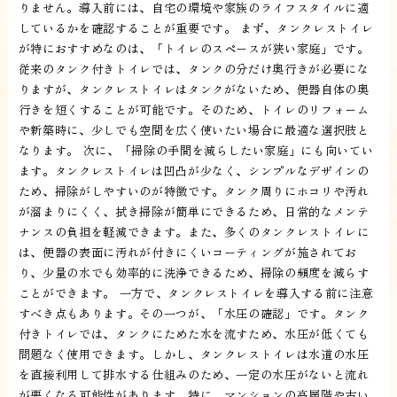
りません。導入前には、自宅の環境や家族のライフスタイルに適
しているかを確認することが重要です。 まず、タンクレストイレ
が特におすすめなのは、「トイレのスペースが狭い家庭」です。
従来のタンク付きトイレでは、タンクの分だけ奥行きが必要にな
りますが、タンクレストイレはタンクがないため、便器自体の奥
行きを短くすることが可能です。そのため、トイレのリフォーム
や新築時に、少しでも空間を広く使いたい場合に最適な選択肢と
なります。 次に、「掃除の手間を減らしたい家庭」にも向いてい
ます。タンクレストイレは凹凸が少なく、シンプルなデザインの
ため、掃除がしやすいのが特徴です。タンク周りにホコリや汚れ
が溜まりにくく、拭き掃除が簡単にできるため、日常的なメンテ
ナンスの負担を軽減できます。また、多くのタンクレストイレに
は、便器の表面に汚れが付きにくいコーティングが施されてお
り、少量の水でも効率的に洗浄できるため、掃除の頻度を減らす
ことができます。 一方で、タンクレストイレを導入する前に注意
すべき点もあります。その一つが、「水圧の確認」です。タンク
付きトイレでは、タンクにためた水を流すため、水圧が低くても
問題なく使用できます。しかし、タンクレストイレは水道の水圧
を直接利用して排水する仕組みのため、一定の水圧がないと流れ
が悪くなる可能性があります。特に、マンションの高層階や古い