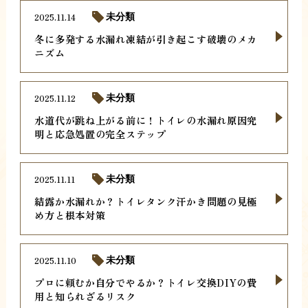
2025.11.14
未分類
冬に多発する水漏れ凍結が引き起こす破壊のメカ
ニズム
2025.11.12
未分類
水道代が跳ね上がる前に！トイレの水漏れ原因究
明と応急処置の完全ステップ
2025.11.11
未分類
結露か水漏れか？トイレタンク汗かき問題の見極
め方と根本対策
2025.11.10
未分類
プロに頼むか自分でやるか？トイレ交換DIYの費
用と知られざるリスク