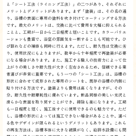
と「シート工法（ライニング工法）」の二つがあり、それぞれに
メリットとデメリットがあります。まず「塗装」は、その名の通
り、浴槽の表面に専用の塗料を吹き付けてコーティングする方法
です。最大のメリットは、交換に比べて費用を大幅に抑えられる
ことと、工期が一日から二日程度と短いことです。カラーバリエ
ーションも豊富で、浴室の雰囲気を一新することも可能です。ひ
び割れなどの補修も同時に行えます。ただし、耐久性は交換に劣
り、使用状況にもよりますが、数年から十年程度で再塗装が必要
になる場合があります。また、施工する職人の技術力によって仕
上がりの美しさや耐久性が大きく左右されるため、信頼できる業
者選びが非常に重要です。もう一つの「シート工法」は、浴槽の
形状に合わせて成形された専用のシートを、既存の浴槽の内側に
貼り付ける方法です。塗装よりも費用は高くなりますが、その
分、耐久性や耐摩耗性に優れています。新品同様の美しい光沢と
滑らかな表面を取り戻すことができ、掃除も楽になります。工期
も一日程度と短く、施工後すぐに使用できるのも魅力です。ただ
し、浴槽の形状によっては施工できない場合があることや、選べ
る色やデザインが限られるというデメリットもあります。これら
の再生方法は、浴槽本体に大きな破損がなく、給排水設備にも問