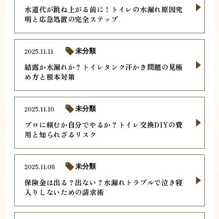
水道代が跳ね上がる前に！トイレの水漏れ原因究
明と応急処置の完全ステップ
2025.11.11
未分類
結露か水漏れか？トイレタンク汗かき問題の見極
め方と根本対策
2025.11.10
未分類
プロに頼むか自分でやるか？トイレ交換DIYの費
用と知られざるリスク
2025.11.08
未分類
保険金は出る？出ない？水漏れトラブルで泣き寝
入りしないための請求術