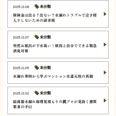
2025.11.08
未分類
保険金は出る？出ない？水漏れトラブルで泣き寝
入りしないための請求術
2025.11.07
未分類
突然お風呂が下水臭い！原因と自分でできる緊急
消臭対策
2025.11.05
未分類
水漏れ事例から学ぶマンション水道元栓の真価
2025.11.02
未分類
給湯器水漏れ修理見積もりの罠プロが見抜く悪質
業者の手口