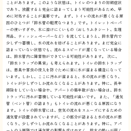
ことがあります。このような状態は、トイレのつまりの初期症状
であり、放置すると完全に詰まってしまう可能性があるため、早
めに対処することが重要です。 まず、トイレの流れが悪くなる原
因のひとつが「排水管の軽度なつまり」です。トイレットペーパ
ーの使いすぎや、水に溶けにくいもの（おしりふきシート、生理
用品、ティッシュペーパーなど）を流してしまうと、排水管内で
少しずつ蓄積し、水の流れを妨げることがあります。まだ完全に
詰まっていない状態でも、流れるスピードが遅くなっている場合
は、排水管内に障害物ができている可能性があります。 次に、
「排水トラップの異常」も考えられます。トイレの排水トラップ
は、悪臭や害虫の侵入を防ぐために常に水が溜まる構造になって
います。しかし、ここに汚れが溜まると、水の流れが悪くなり、
トイレが少しずつしか流れなくなることがあります。特に、長年
掃除をしていない場合や、アパートの築年数が古い場合は、排水
トラップに汚れが蓄積している可能性が高いです。 また、「通気
管（ベント管）の詰まり」もトイレの流れが悪くなる原因になり
ます。トイレの排水管には、空気の流れをスムーズにするための
通気管が設置されていますが、この部分が詰まると水の流れが悪
くなり、少しずつしか流れなくなることがあります。特に、アパ
ートの上層階では通気管の影響を受けやすく、排水の勢いが弱く