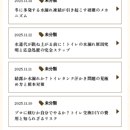
2025.11.14
未分類
冬に多発する水漏れ凍結が引き起こす破壊のメカ
ニズム
2025.11.12
未分類
水道代が跳ね上がる前に！トイレの水漏れ原因究
明と応急処置の完全ステップ
2025.11.11
未分類
結露か水漏れか？トイレタンク汗かき問題の見極
め方と根本対策
2025.11.10
未分類
プロに頼むか自分でやるか？トイレ交換DIYの費
用と知られざるリスク