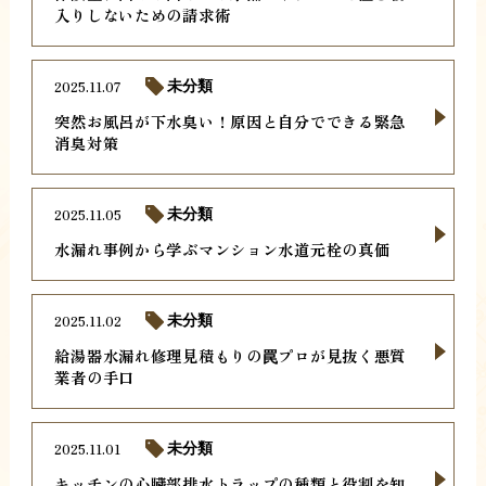
入りしないための請求術
2025.11.07
未分類
突然お風呂が下水臭い！原因と自分でできる緊急
消臭対策
2025.11.05
未分類
水漏れ事例から学ぶマンション水道元栓の真価
2025.11.02
未分類
給湯器水漏れ修理見積もりの罠プロが見抜く悪質
業者の手口
2025.11.01
未分類
キッチンの心臓部排水トラップの種類と役割を知