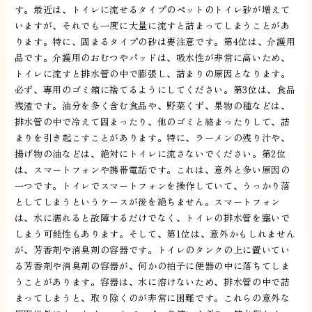
す。最近は、トイレに流せるタイプのペットのトイレ砂が増えて
いますが、それでも一度に大量に流すと詰まってしまうことがあ
ります。特に、固まるタイプの砂は要注意です。第4位は、介護用
品です。介護用のおむつやパッドは、吸水性が非常に高いため、
トイレに流すと排水管の中で膨張し、詰まりの原因となります。
必ず、専用のゴミ箱に捨てるようにしてください。第3位は、食品
残渣です。油分を多く含む食品や、野菜くず、果物の種などは、
排水管の中で冷えて固まったり、他のゴミと絡まったりして、詰
まりを引き起こすことがあります。特に、ラーメンの残り汁や、
揚げ物の油などは、絶対にトイレに流さないでください。第2位
は、スマートフォンや携帯電話です。これは、意外と多い原因の
一つです。トイレでスマートフォンを操作していて、うっかり落
としてしまうというケースが後を絶ちません。スマートフォン
は、水に濡れると故障するだけでなく、トイレの排水管を塞いで
しまう可能性もあります。そして、第1位は、意外かもしれません
が、芳香剤や消臭剤の容器です。トイレのタンクの上に置いてい
る芳香剤や消臭剤の容器が、何かの拍子に便器の中に落ちてしま
うことがあります。容器は、水に溶けないため、排水管の中で詰
まってしまうと、取り除くのが非常に困難です。これらの意外な